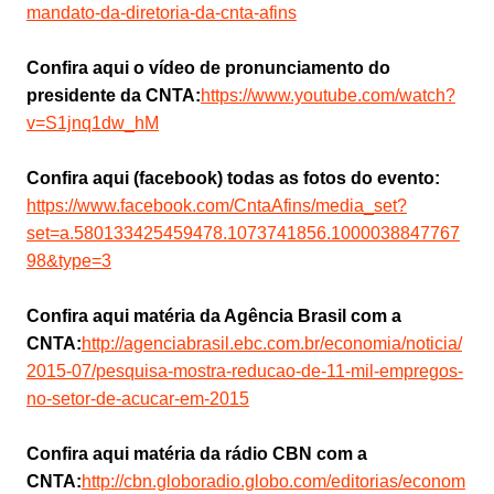
mandato-da-diretoria-da-cnta-afins
Confira aqui o vídeo de pronunciamento do
presidente da CNTA:
https://www.youtube.com/watch?
v=S1jnq1dw_hM
Confira aqui (facebook) todas as fotos do evento:
https://www.facebook.com/CntaAfins/media_set?
set=a.580133425459478.1073741856.1000038847767
98&type=3
Confira aqui matéria da Agência Brasil com a
CNTA:
http://agenciabrasil.ebc.com.br/economia/noticia/
2015-07/pesquisa-mostra-reducao-de-11-mil-empregos-
no-setor-de-acucar-em-2015
Confira aqui matéria da rádio CBN com a
CNTA:
http://cbn.globoradio.globo.com/editorias/econom