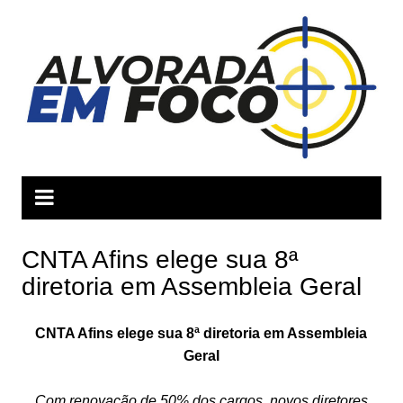
Ir
para
o
conteúdo
CNTA Afins elege sua 8ª
diretoria em Assembleia Geral
CNTA Afins elege sua 8ª diretoria em Assembleia
Geral
Com renovação de 50% dos cargos, novos diretores