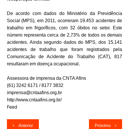
De acordo com dados do Ministério da Previdência
Social (MPS), em 2011, ocorreram 19.453 acidentes de
trabalho em frigoríficos, com 32 óbitos no setor. Este
número representa cerca de 2,73% de todos os demais
acidentes. Ainda segundo dados do MPS, dos 15.141
acidentes de trabalho que foram registrados pela
Comunicação de Acidente do Trabalho (CAT), 817
resultaram em doença ocupacional.
Assessora de imprensa da CNTA Afins
(61) 3242 6171 / 8177 3832
imprensa@cntaafins.org.br
http://www.cntaafins.org.br/
Feed
Navegação
Anterior
Próximo