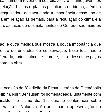
san também revela em seu oitavo livro infanto-juvenil os
egetação, bichos e plantas peculiares do bioma, além da
A pesquisadora destaca ainda a importância desse tipo de
ra em relação às demais, para a regulação do clima e a
rta: as taxas de desmatamentos do Cerrado são maiores
ão, é outra medida que mostra a pouca importância que
entro de unidades de conservação. Esse total não é
Cerrado, principalmente porque, fora desses espaços
aborda a obra.
a ocasião da 8ª edição da Festa Literária de Pirenópolis
Flipiri), Nurit Bensusan foi homenageada juntamente com
iraldo
, no último dia 18, durante conferência sobre
iteratura e Natureza. Ao antecipar a apresentação do