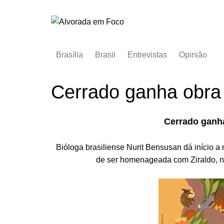
Ir
para
o
conteúdo
Brasília
Brasil
Entrevistas
Opinião
Cerrado ganha obra i
Cerrado ganha
Bióloga brasiliense Nurit Bensusan dá início a
de ser homenageada com Ziraldo, na 