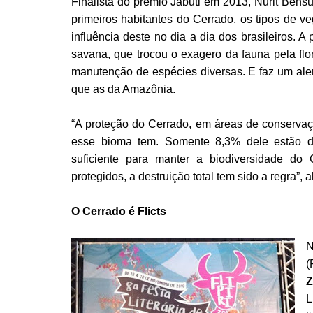
Finalista do prêmio Jabuti em 2013, Nurit Bensu
primeiros habitantes do Cerrado, os tipos de v
influência deste no dia a dia dos brasileiros. 
savana, que trocou o exagero da fauna pela flo
manutenção de espécies diversas. E faz um ale
que as da Amazônia.
“A proteção do Cerrado, em áreas de conservaç
esse bioma tem. Somente 8,3% dele estão d
suficiente para manter a biodiversidade do 
protegidos, a destruição total tem sido a regra”, 
O Cerrado é Flicts
N
(
Z
L