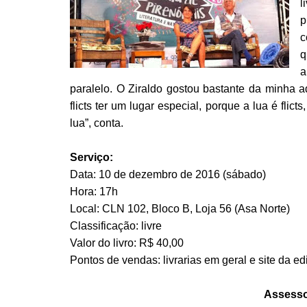
l
p
c
q
a
paralelo. O Ziraldo gostou bastante da minha a
flicts ter um lugar especial, porque a lua é fli
lua”, conta.
Serviço:
Data: 10 de dezembro de 2016 (sábado)
Hora: 17h
Local: CLN 102, Bloco B, Loja 56 (Asa Norte)
Classificação: livre
Valor do livro: R$ 40,00
Pontos de vendas: livrarias em geral e site da ed
Assesso