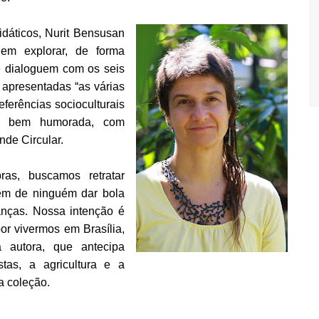
idáticos, Nurit Bensusan
em explorar, de forma
ue dialoguem com os seis
 apresentadas “as várias
ferências socioculturais
e bem humorada, com
ande Circular.
ras, buscamos retratar
lém de ninguém dar bola
anças. Nossa intenção é
por vivermos em Brasília,
 autora, que antecipa
tas, a agricultura e a
a coleção.