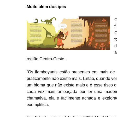
Muito além dos ipês
C
f
C
f
d
a
região Centro-Oeste.
“Os flamboyants estão presentes em mais de
praticamente não existe mais. Então, quando v
um bioma que não existe mais e é esse risco q
cada vez mais ameaçada por ter uma madeira
chamativa, ela é facilmente achada e explor
exemplifica.