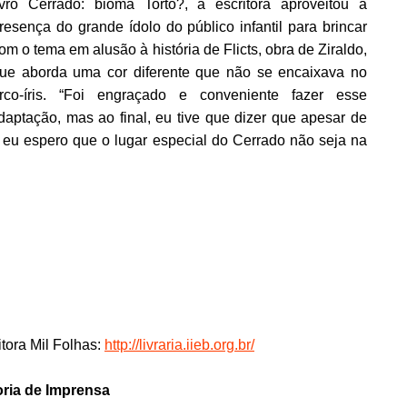
ivro Cerrado: bioma Torto?, a escritora aproveitou a
resença do grande ídolo do público infantil para brincar
om o tema em alusão à história de Flicts, obra de Ziraldo,
ue aborda uma cor diferente que não se encaixava no
rco-íris. “Foi engraçado e conveniente fazer esse
daptação, mas ao final, eu tive que dizer que apesar de
cts, eu espero que o lugar especial do Cerrado não seja na
itora Mil Folhas:
http://livraria.iieb.org.br/
ria de Imprensa