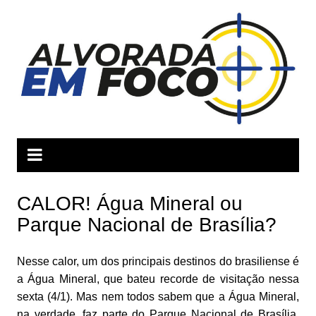
Ir
para
o
conteúdo
CALOR! Água Mineral ou
Parque Nacional de Brasília?
Nesse calor, um dos principais destinos do brasiliense é
a Água Mineral, que bateu recorde de visitação nessa
sexta (4/1). Mas nem todos sabem que a Água Mineral,
na verdade, faz parte do Parque Nacional de Brasília.