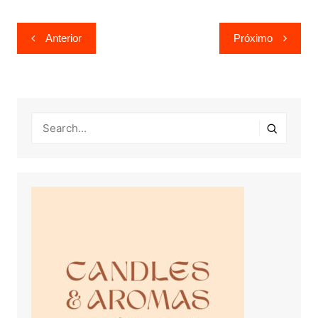
Navegação
Anterior
Próximo
de
Post