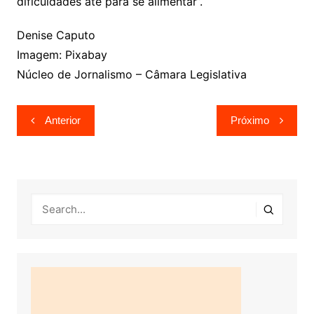
dificuldades até para se alimentar”.
Denise Caputo
Imagem: Pixabay
Núcleo de Jornalismo – Câmara Legislativa
Navegação
Anterior
Próximo
de
Post