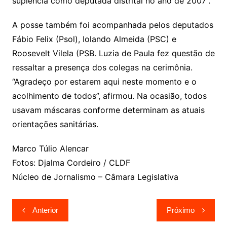
suplência como deputada distrital no ano de 2007”.
A posse também foi acompanhada pelos deputados
Fábio Felix (Psol), Iolando Almeida (PSC) e
Roosevelt Vilela (PSB. Luzia de Paula fez questão de
ressaltar a presença dos colegas na cerimônia.
“Agradeço por estarem aqui neste momento e o
acolhimento de todos”, afirmou. Na ocasião, todos
usavam máscaras conforme determinam as atuais
orientações sanitárias.
Marco Túlio Alencar
Fotos: Djalma Cordeiro / CLDF
Núcleo de Jornalismo – Câmara Legislativa
Navegação
Anterior
Próximo
de