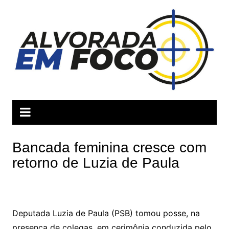
Ir
para
o
conteúdo
Bancada feminina cresce com
retorno de Luzia de Paula
Deputada Luzia de Paula (PSB) tomou posse, na
presença de colegas, em cerimônia conduzida pelo