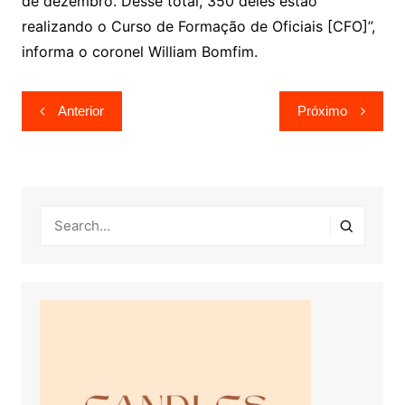
de dezembro. Desse total, 350 deles estão
realizando o Curso de Formação de Oficiais [CFO]”,
informa o coronel William Bomfim.
Navegação
Anterior
Próximo
de
Post