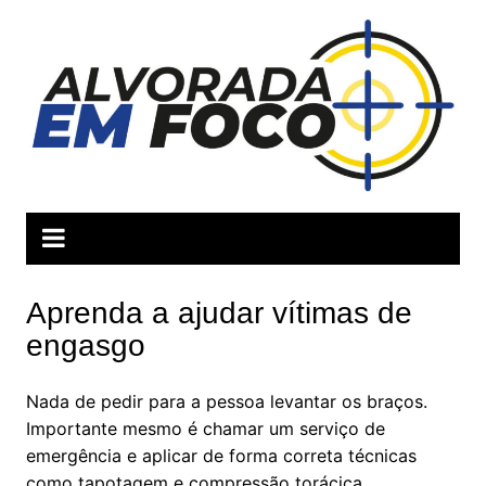
Ir
para
o
conteúdo
Aprenda a ajudar vítimas de
engasgo
Nada de pedir para a pessoa levantar os braços.
Importante mesmo é chamar um serviço de
emergência e aplicar de forma correta técnicas
como tapotagem e compressão torácica