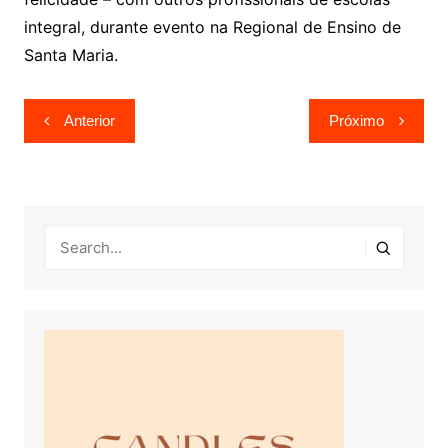
integral, durante evento na Regional de Ensino de
Santa Maria.
Navegação
Anterior
Próximo
de
Post