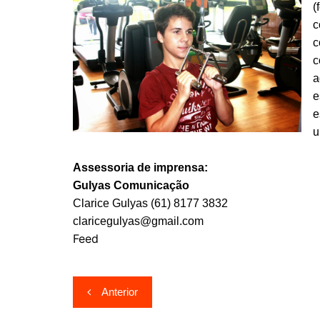
(
c
c
c
a
e
e
u
Assessoria de imprensa:
Gulyas Comunicação
Clarice Gulyas (61) 8177 3832
claricegulyas@gmail.com
Feed
Navegação
Anterior
de