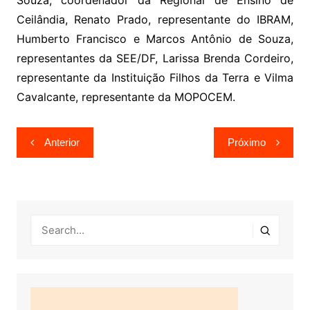
Souza, coordenador da Regional de Ensino de
Ceilândia, Renato Prado, representante do IBRAM,
Humberto Francisco e Marcos Antônio de Souza,
representantes da SEE/DF, Larissa Brenda Cordeiro,
representante da Instituição Filhos da Terra e Vilma
Cavalcante, representante da MOPOCEM.
Navegação
Anterior
Próximo
de
Post