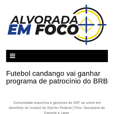
Ir
para
o
conteúdo
Futebol candango vai ganhar
programa de patrocínio do BRB
Comunidade esportiva e gestores do GDF se unem em
benefício do futebol do Distrito Federal | Foto: Secretaria de
Esporte e Lazer