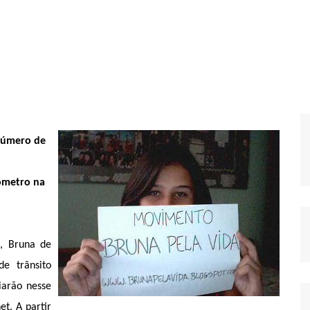
número de
ômetro na
, Bruna de
de trânsito
iarão nesse
t. A partir