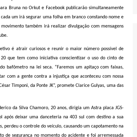
 para Bruna no Orkut e Facebook publicarão simultaneamente
de cada um irá segurar uma folha em branco constando nome e
O movimento também irá realizar divulgação com mensagens
ube.
etivo é atrair curiosos e reunir o maior número possível de
 20 que tem como iniciativa conscientizar o uso do cinto de
e do bafômetro na lei seca. “Faremos um apitaço com faixas,
utar com a gente contra a injustiça que aconteceu com nossa
César Timponi, da Ponte JK”, promete Clarice Gulyas, uma das
erico da Silva Chamoro, 20 anos, dirigia um Astra placa JGS-
ol após deixar uma danceteria na 403 sul com destino a sua
s, perdeu o controle do veículo, causando um capotamento na
into de segurança no momento do acidente e foi arremessada