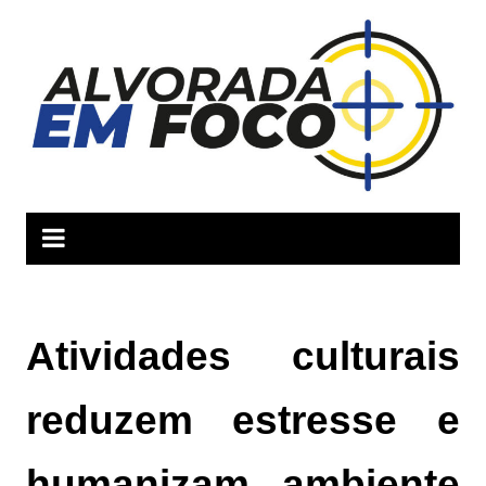
Ir
para
o
conteúdo
Atividades culturais
reduzem estresse e
humanizam ambiente