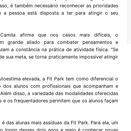
 isso, é também necessário reconhecer as prioridades
 a pessoa está disposta a ter para atingir o seu
 Camila afirma que nos casos mais difíceis, o
um grande aliado para combater pensamentos e
m a constância na prática de atividade física. “Se
e sua meta, se torna praticamente impossível atingir
toestima elevada, a Fit Park tem como diferencial o
do dos alunos com profissionais que acompanham e
 Além disso, a variedade das modalidades oferecidas
ais e os frequentadores permitem que os alunos façam
 é das alunas mais assíduas da Fit Park. Para ela, um
 ao longo desses dois anos e meio é conhecer novas