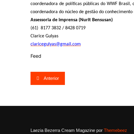
coordenadora de políticas públicas do WWF Brasil, 
coordenadora do núcleo de gestão do conhecimento do
Assessoria de imprensa (Nurit Bensusan)
(61)
8177 3832 / 8428 0719
Clarice Gulyas
claricegulyas@gmail.com
Feed
Navegação
Anterior
de
Post
Laezia Bezerra
Cream Magazine por
Themebeez