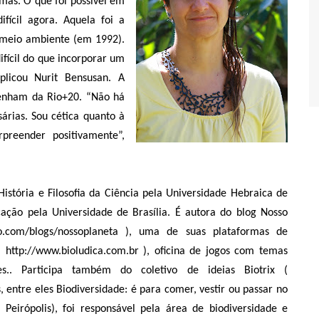
mas. O que foi possível em
ifícil agora. Aquela foi a
 meio ambiente (em 1992).
fícil do que incorporar um
plicou Nurit Bensusan. A
 venham da Rio+20. “Não há
árias. Sou cética quanto à
preender positivamente”,
istória e Filosofia da Ciência pela Universidade Hebraica de
ção pela Universidade de Brasília. É autora do blog Nosso
bo.com/blogs/nossoplaneta ), uma de suas plataformas de
( http://www.bioludica.com.br ), oficina de jogos com temas
es.. Participa também do coletivo de ideias Biotrix (
, entre eles Biodiversidade: é para comer, vestir ou passar no
Peirópolis), foi responsável pela área de biodiversidade e