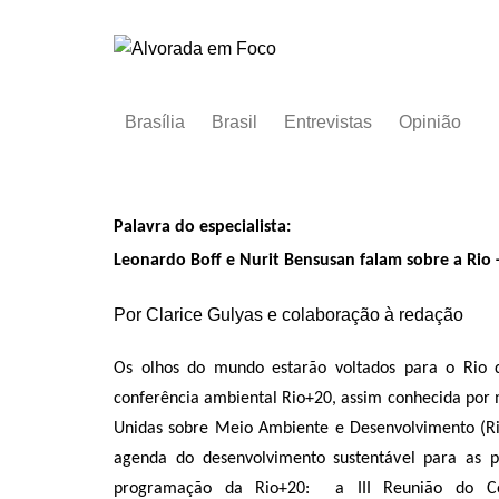
Ir
para
o
conteúdo
Brasília
Brasil
Entrevistas
Opinião
Palavra do especialista:
Leonardo Boff e Nurit Bensusan falam sobre a Rio 
Por Clarice Gulyas e colaboração à redação
Os olhos do mundo estarão voltados para o Rio d
conferência ambiental Rio+20, assim conhecida por 
Unidas sobre Meio Ambiente e Desenvolvimento (Rio
agenda do desenvolvimento sustentável para as
programação da Rio+20:
a III Reunião do Co