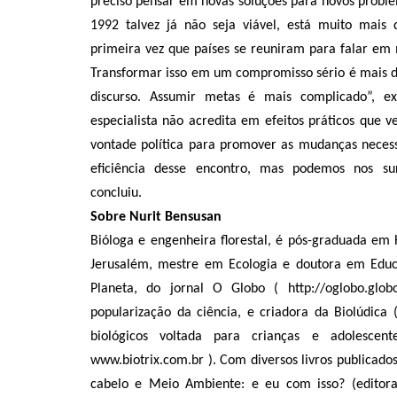
preciso pensar em novas soluções para novos proble
1992 talvez já não seja viável, está muito mais d
primeira vez que países se reuniram para falar em
Transformar isso em um compromisso sério é mais di
discurso. Assumir metas é mais complicado”, ex
especialista não acredita em efeitos práticos que
vontade política para promover as mudanças necess
eficiência desse encontro, mas podemos nos sur
concluiu.
Sobre Nurit Bensusan
Bióloga e engenheira florestal, é pós-graduada em H
Jerusalém, mestre em Ecologia e doutora em Educa
Planeta, do jornal O Globo ( http://oglobo.glo
popularização da ciência, e criadora da Biolúdica 
biológicos voltada para crianças e adolescent
www.biotrix.com.br ). Com diversos livros publicados
cabelo e Meio Ambiente: e eu com isso? (editora 