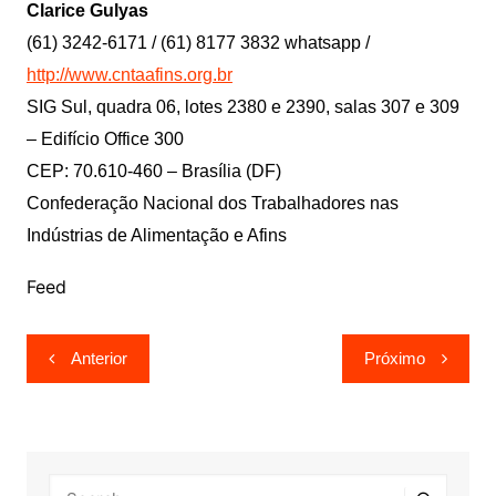
Clarice Gulyas
(61) 3242-6171 / (61) 8177 3832 whatsapp /
http://www.cntaafins.org.br
SIG Sul, quadra 06, lotes 2380 e 2390, salas 307 e 309
– Edifício Office 300
CEP: 70.610-460 – Brasília (DF)
Confederação Nacional dos Trabalhadores nas
Indústrias de Alimentação e Afins
Feed
Navegação
Anterior
Próximo
de
Post