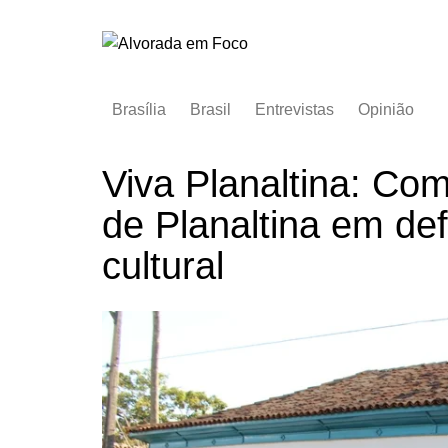
Ir
para
o
conteúdo
Brasília
Brasil
Entrevistas
Opinião
Viva Planaltina: C
de Planaltina em de
cultural