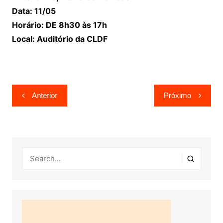
Data: 11/05
Horário: DE 8h30 às 17h
Local: Auditório da CLDF
Navegação
Anterior
Próximo
de
Post