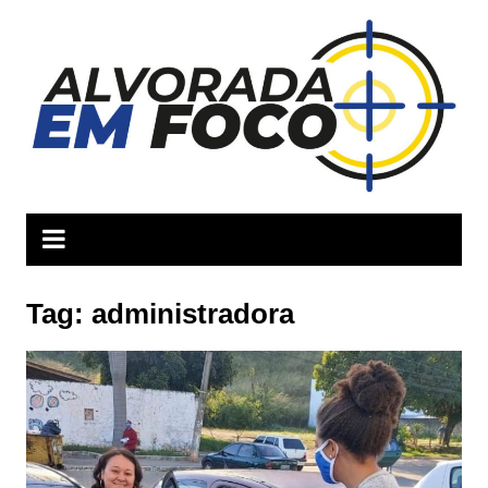
Ir
para
o
conteúdo
Tag:
administradora