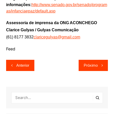
informações:
http://www.senado.gov.br/senado/program
as/infanciaepaz/default.asp
Assessoria de imprensa da ONG ACONCHEGO
Clarice Gulyas / Gulyas Comunicação
(61) 8177 3832
claricegulyas@gmail.com
Feed
Navegação
Anterior
Próximo
de
Post