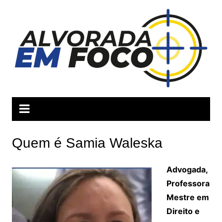
Ir
para
o
conteúdo
Quem é Samia Waleska
Advogada,
Professora
Mestre em
Direito e