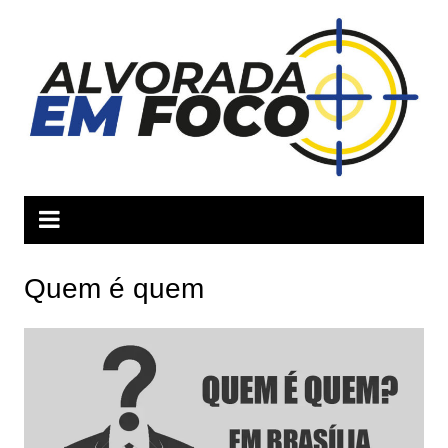
Ir
para
o
conteúdo
Quem é quem