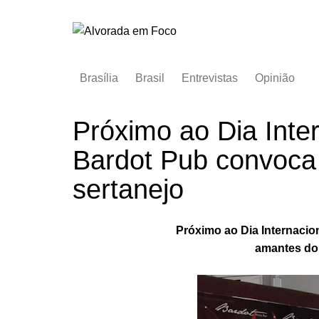
Ir
para
o
conteúdo
Brasília
Brasil
Entrevistas
Opinião
Próximo ao Dia Inte
Bardot Pub convoca 
sertanejo
Próximo ao Dia Internaci
amantes do 