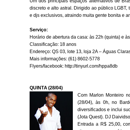
Um dos principais espaços alternativos de Bra
discreto e alto astral. Dirigido ao público LGBT
e djs exclusivos, atraindo muita gente bonita e 
Serviço:
Horário de abertura da casa: às 22h (quinta) e à
Classificação: 18 anos
Endereço: QS 03, lote 13, loja 2A – Águas Claras
Mais informações: (61) 8602-5778
Flyers/facebook: http://tinyurl.com/hppa8db
QUINTA (28/04)
Com Marlon Monteiro no
(28/04), às 0h, no Bard
diversificados e inclui 
(Jota Quest). DJ Daividso
Entrada a R$ 25,00, com