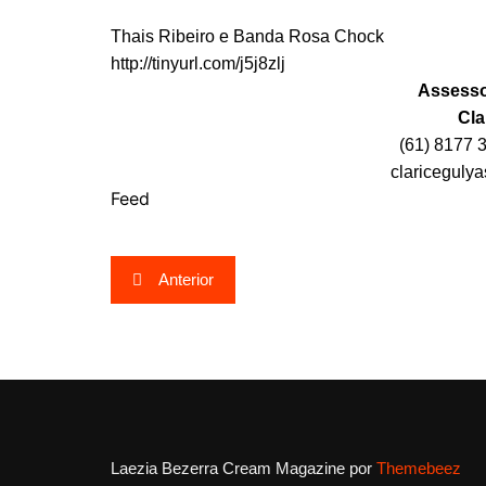
Thais Ribeiro e Banda Rosa Chock
http://tinyurl.com/j5j8zlj
Assesso
Cla
(61) 8177 
clariceguly
Feed
Navegação
Anterior
de
Post
Laezia Bezerra
Cream Magazine por
Themebeez