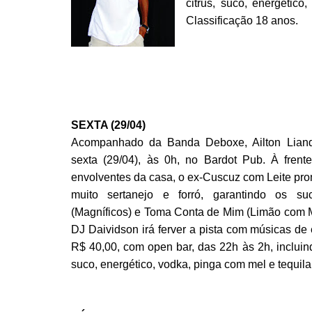
citrus, suco, energétic
Classificação 18 anos.
SEXTA (29/04)
Acompanhado da Banda Deboxe, Ailton Liandr
sexta (29/04), às 0h, no Bardot Pub. À fre
envolventes da casa, o ex-Cuscuz com Leite pro
muito sertanejo e forró, garantindo os s
(Magníficos) e Toma Conta de Mim (Limão com M
DJ Daividson irá ferver a pista com músicas de 
R$ 40,00, com open bar, das 22h às 2h, incluind
suco, energético, vodka, pinga com mel e tequil