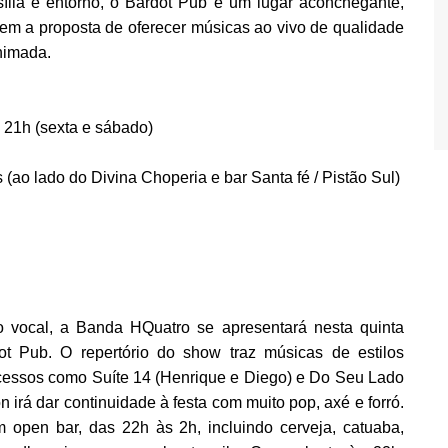
sília e entorno, o Bardot Pub é um lugar aconchegante,
, tem a proposta de oferecer músicas ao vivo de qualidade
animada.
s 21h (sexta e sábado)
 (ao lado do Divina Choperia e bar Santa fé / Pistão Sul)
 vocal, a Banda HQuatro se apresentará nesta quinta
ot Pub. O repertório do show traz músicas de estilos
sucessos como Suíte 14 (Henrique e Diego) e Do Seu Lado
n irá dar continuidade à festa com muito pop, axé e forró.
 open bar, das 22h às 2h, incluindo cerveja, catuaba,