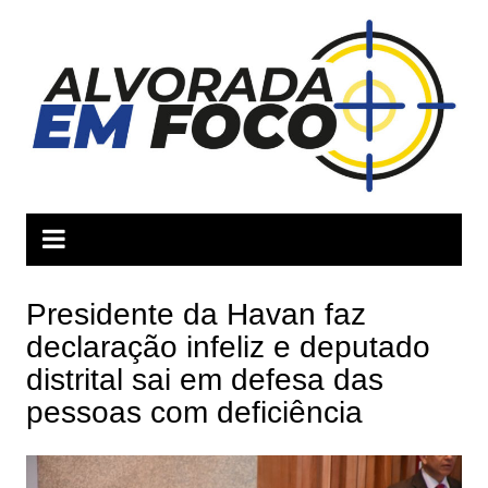
Ir
para
o
conteúdo
Presidente da Havan faz
declaração infeliz e deputado
distrital sai em defesa das
pessoas com deficiência