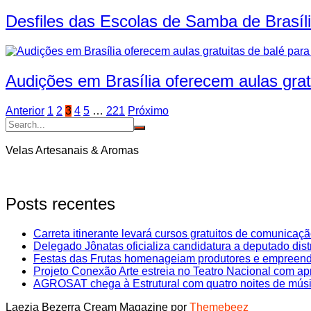
Desfiles das Escolas de Samba de Brasíl
Audições em Brasília oferecem aulas grat
Navegação
Anterior
1
2
3
4
5
…
221
Próximo
por
posts
Velas Artesanais & Aromas
Posts recentes
Carreta itinerante levará cursos gratuitos de comunicaçã
Delegado Jônatas oficializa candidatura a deputado dist
Festas das Frutas homenageiam produtores e empreen
Projeto Conexão Arte estreia no Teatro Nacional com ap
AGROSAT chega à Estrutural com quatro noites de música
Laezia Bezerra
Cream Magazine por
Themebeez