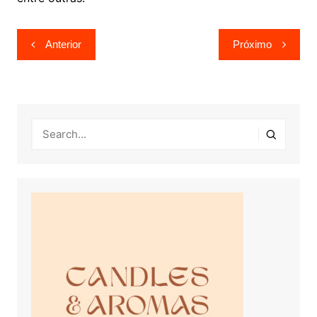
Navegação
Anterior
Próximo
de
Post