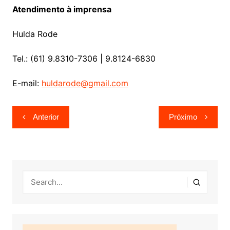
Atendimento à imprensa
Hulda Rode
Tel.: (61) 9.8310-7306 | 9.8124-6830
E-mail:
huldarode@gmail.com
Navegação
Anterior
Próximo
de
Post