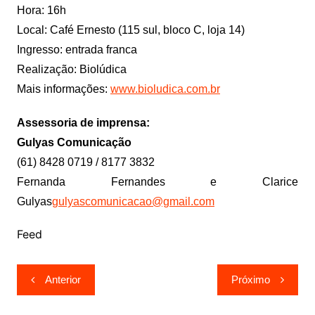
Hora: 16h
Local: Café Ernesto (115 sul, bloco C, loja 14)
Ingresso: entrada franca
Realização: Biolúdica
Mais informações:
www.bioludica.com.br
Assessoria de imprensa:
Gulyas Comunicação
(61) 8428 0719 / 8177 3832
Fernanda Fernandes e Clarice
Gulyas
gulyascomunicacao@gmail.com
Feed
Navegação
Anterior
Próximo
de