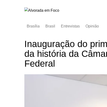
Ir
para
o
conteúdo
Brasília
Brasil
Entrevistas
Opinião
Inauguração do prime
da história da Câmar
Federal