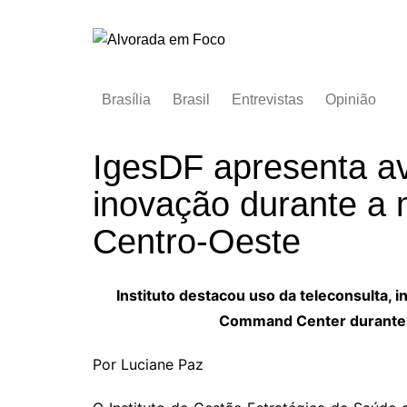
Ir
para
o
conteúdo
Brasília
Brasil
Entrevistas
Opinião
IgesDF apresenta a
inovação durante a 
Centro-Oeste
Instituto destacou uso da teleconsulta, 
Command Center durante p
Por Luciane Paz