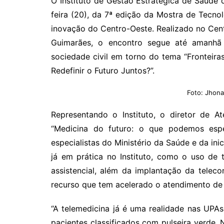
O Instituto de Gestão Estratégica de Saúde d
feira (20), da 7ª edição da Mostra de Tecnol
inovação do Centro-Oeste. Realizado no Ce
Guimarães, o encontro segue até amanhã 
sociedade civil em torno do tema “Frontei
Redefinir o Futuro Juntos?”.
Foto: Jhona
Representando o Instituto, o diretor de A
“Medicina do futuro: o que podemos esp
especialistas do Ministério da Saúde e da ini
já em prática no Instituto, como o uso de
assistencial, além da implantação da telec
recurso que tem acelerado o atendimento de
“A telemedicina já é uma realidade nas UPA
pacientes classificados com pulseira verde. 