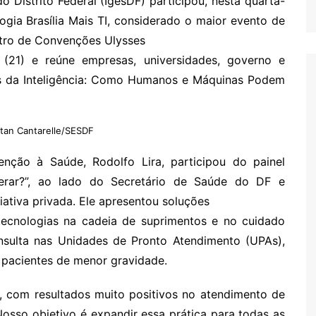
o Distrito Federal (IgesDF) participou, nesta quarta-
ogia Brasília Mais TI, considerado o maior evento de
ntro de Convenções Ulysses
(21) e reúne empresas, universidades, governo e
ras da Inteligência: Como Humanos e Máquinas Podem
tan Cantarelle/SESDF
tenção à Saúde, Rodolfo Lira, participou do painel
erar?”, ao lado do Secretário de Saúde do DF e
ciativa privada. Ele apresentou soluções
 tecnologias na cadeia de suprimentos e no cuidado
onsulta nas Unidades de Pronto Atendimento (UPAs),
 pacientes de menor gravidade.
s, com resultados muito positivos no atendimento de
Nosso objetivo é expandir essa prática para todas as