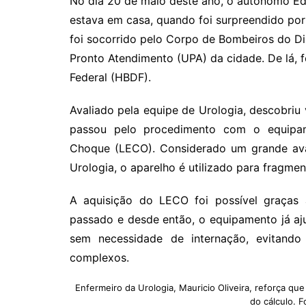
No dia 20 de maio deste ano, o autônomo Ed
estava em casa, quando foi surpreendido por
foi socorrido pelo Corpo de Bombeiros do Di
Pronto Atendimento (UPA) da cidade. De lá, fo
Federal (HBDF).
Avaliado pela equipe de Urologia, descobriu 
passou pelo procedimento com o equipam
Choque (LECO). Considerado um grande avan
Urologia, o aparelho é utilizado para fragme
A aquisição do LECO foi possível graça
passado e desde então, o equipamento já aj
sem necessidade de internação, evitand
complexos.
Enfermeiro da Urologia, Mauricio Oliveira, reforça qu
do cálculo. 