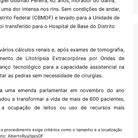
glei Gusmão Pereira, 62 anos, morador do Gama,
 uma dor intensa nos rins. Sem condições de andar,
strito Federal (CBMDF) e levado para a Unidade de
i transferido para o Hospital de Base do Distrito
vários cálculos renais e, após exames de tomografia,
ento de Litotripsia Extracorpórea por Ondas de
ço tecnológico para a capacidade assistencial na
ntar as pedras sem necessidade de cirurgias.
s a uma emenda parlamentar em novembro do ano
udou a transformar a vida de mais de 600 pacientes,
o a ocupação de leitos ou uso de recursos mais
e o procedimento exige critérios como o tamanho e a localização
Foto: AlbertoRuy/IgesDF