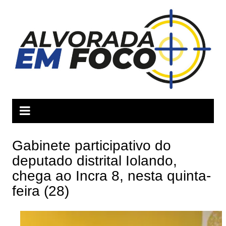
Ir
para
o
conteúdo
Gabinete participativo do
deputado distrital Iolando,
chega ao Incra 8, nesta quinta-
feira (28)