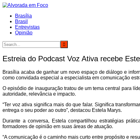
Ir
para
Brasília
o
Brasil
conteúdo
Entrevistas
Opinião
Estreia do Podcast Voz Ativa recebe Est
Brasília acaba de ganhar um novo espaço de diálogo e infor
como convidada especial a especialista em comunicação estrat
O episódio de inauguração tratou de um tema central para líd
autoridade, relevância e impacto.
“Ter voz ativa significa mais do que falar. Significa transf
entrega o seu poder ao outro”, destacou Estela Marys.
Durante a conversa, Estela compartilhou estratégias prát
formadores de opinião em suas áreas de atuação.
“A comunicação é o caminho mais curto entre propósito e resul