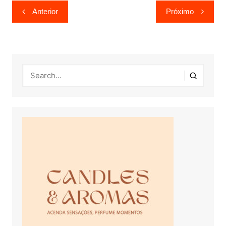
Navegação
Anterior
Próximo
de
Post