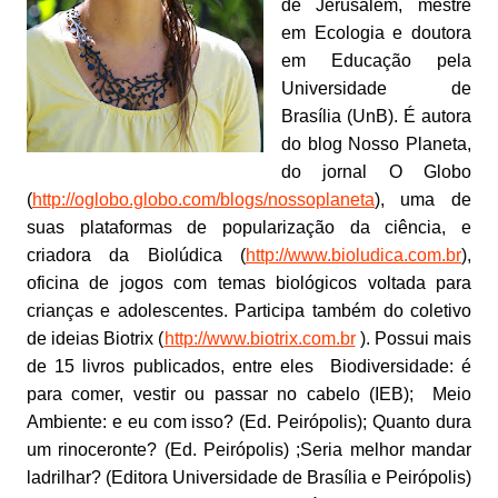
de Jerusalém, mestre
em Ecologia e doutora
em Educação pela
Universidade de
Brasília (UnB). É autora
do blog Nosso Planeta,
do jornal O Globo
(
http://oglobo.globo.com/blogs/nossoplaneta
), uma de
suas plataformas de popularização da ciência, e
criadora da Biolúdica (
http://www.bioludica.com.br
),
oficina de jogos com temas biológicos voltada para
crianças e adolescentes. Participa também do coletivo
de ideias Biotrix (
http://www.biotrix.com.br
). Possui mais
de 15 livros publicados, entre eles Biodiversidade: é
para comer, vestir ou passar no cabelo (IEB); Meio
Ambiente: e eu com isso? (Ed. Peirópolis); Quanto dura
um rinoceronte? (Ed. Peirópolis) ;Seria melhor mandar
ladrilhar? (Editora Universidade de Brasília e Peirópolis)