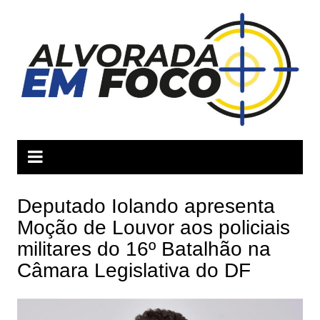
Ir
para
o
conteúdo
Deputado Iolando apresenta
Moção de Louvor aos policiais
militares do 16º Batalhão na
Câmara Legislativa do DF