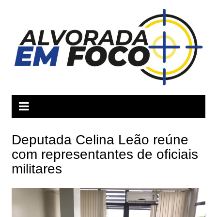
Ir
para
o
conteúdo
Deputada Celina Leão reúne
com representantes de oficiais
militares