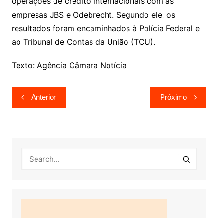
operações de crédito internacionais com as
empresas JBS e Odebrecht. Segundo ele, os
resultados foram encaminhados à Polícia Federal e
ao Tribunal de Contas da União (TCU).
Texto: Agência Câmara Notícia
Navegação
Anterior
Próximo
de
Post