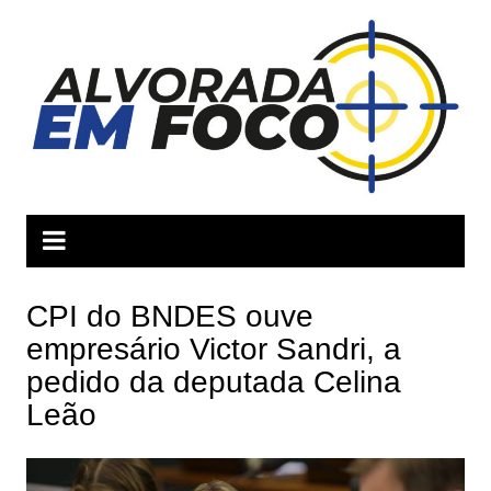
Ir
para
o
conteúdo
CPI do BNDES ouve
empresário Victor Sandri, a
pedido da deputada Celina
Leão