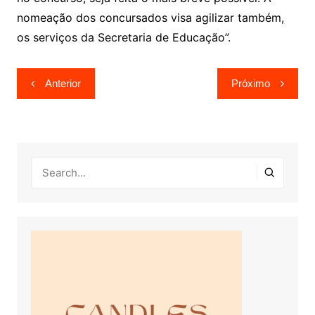
nomeação dos concursados visa agilizar também,
os serviços da Secretaria de Educação”.
Navegação
Anterior
Próximo
de
Post