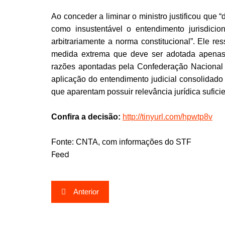
Ao conceder a liminar o ministro justificou que 
como insustentável o entendimento jurisdiciona
arbitrariamente a norma constitucional”. Ele 
medida extrema que deve ser adotada apenas 
razões apontadas pela Confederação Nacional
aplicação do entendimento judicial consolidad
que aparentam possuir relevância jurídica sufici
Confira a decisão:
http://tinyurl.com/hpwtp8v
Fonte: CNTA, com informações do STF
Feed
Navegação
Anterior
de