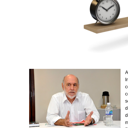
A
I
c
c
s
d
d
m