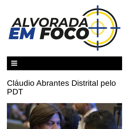
Ir
para
o
conteúdo
Cláudio Abrantes Distrital pelo
PDT