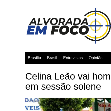
Ir
para
o
conteúdo
Brasília
Brasil
Entrevistas
Opinião
Celina Leão vai hom
em sessão solene