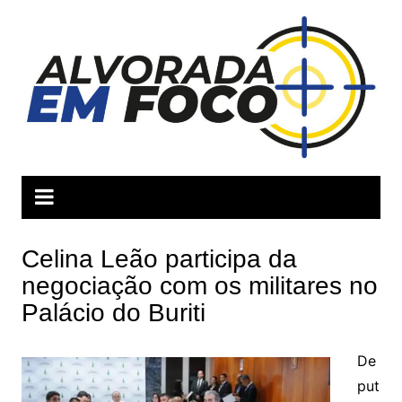
Ir
para
o
conteúdo
Celina Leão participa da
negociação com os militares no
Palácio do Buriti
De
put