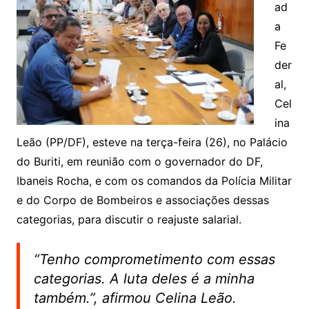
ad
a
Fe
der
al,
Cel
ina
Leão (PP/DF), esteve na terça-feira (26), no Palácio
do Buriti, em reunião com o governador do DF,
Ibaneis Rocha, e com os comandos da Polícia Militar
e do Corpo de Bombeiros e associações dessas
categorias, para discutir o reajuste salarial.
“Tenho comprometimento com essas
categorias. A luta deles é a minha
também.”, afirmou Celina Leão.