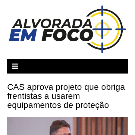
Ir
para
o
conteúdo
CAS aprova projeto que obriga
frentistas a usarem
equipamentos de proteção