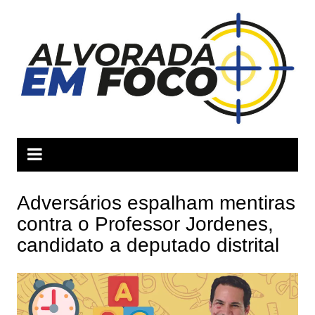
Ir
para
o
conteúdo
Adversários espalham mentiras
contra o Professor Jordenes,
candidato a deputado distrital