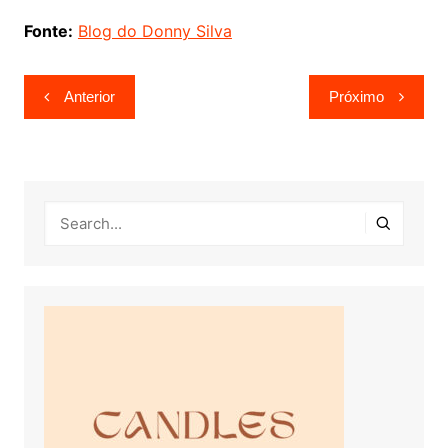
Fonte:
Blog do Donny Silva
Navegação
Anterior
Próximo
de
Post