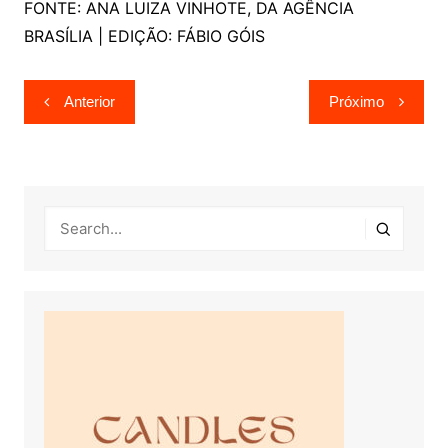
FONTE: ANA LUIZA VINHOTE, DA AGÊNCIA
BRASÍLIA | EDIÇÃO: FÁBIO GÓIS
Navegação
Anterior
Próximo
de
Post