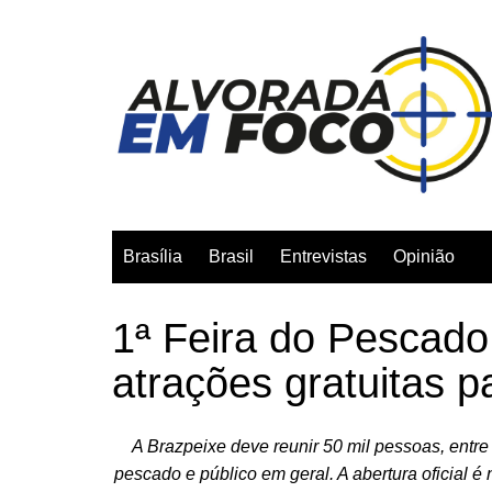
Ir
para
o
conteúdo
Brasília
Brasil
Entrevistas
Opinião
1ª Feira do Pescado
atrações gratuitas p
A Brazpeixe deve reunir 50 mil pessoas, entr
pescado e público em geral. A abertura oficial é